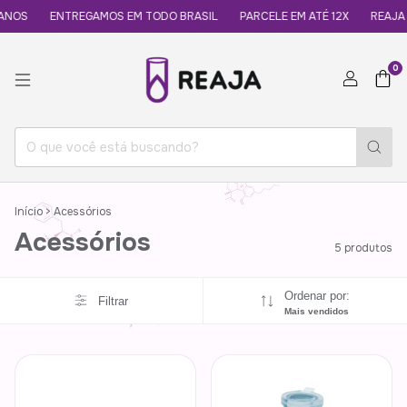
ANOS
ENTREGAMOS EM TODO BRASIL
PARCELE EM ATÉ 12X
REAJA -
0
Início
>
Acessórios
Acessórios
5 produtos
Ordenar por:
Filtrar
Mais vendidos