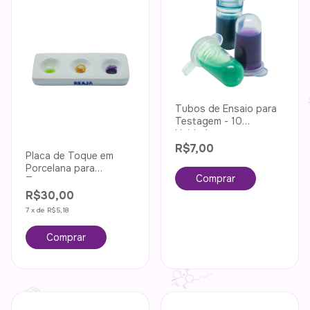
Tubos de Ensaio para
Testagem - 10
Unidades
R$7,00
Placa de Toque em
Porcelana para
Testagens
Colorimétricas - 3
R$30,00
cavidades.
7
x
de
R$5,18