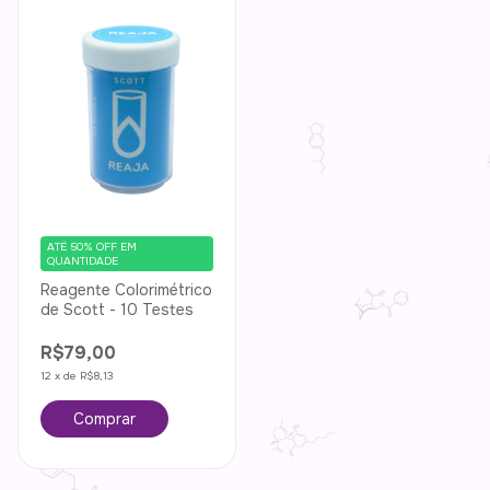
ATÉ 50% OFF
EM
QUANTIDADE
Reagente Colorimétrico
de Scott - 10 Testes
R$79,00
12
x
de
R$8,13