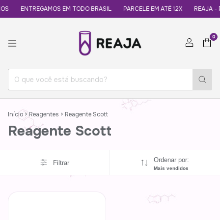
OS
ENTREGAMOS EM TODO BRASIL
PARCELE EM ATÉ 12X
REAJA - 
0
Início
>
Reagentes
>
Reagente Scott
Reagente Scott
Ordenar por:
Filtrar
Mais vendidos