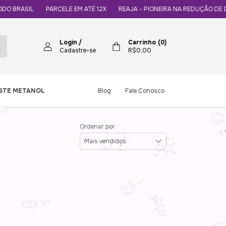
SIL
PARCELE EM ATÉ 12X
REAJA - PIONEIRA NA REDUÇÃO DE DANOS
Login
/
Carrinho
(
0
)
Cadastre-se
R$0,00
ESTE METANOL
Blog
Fale Conosco
Ordenar por