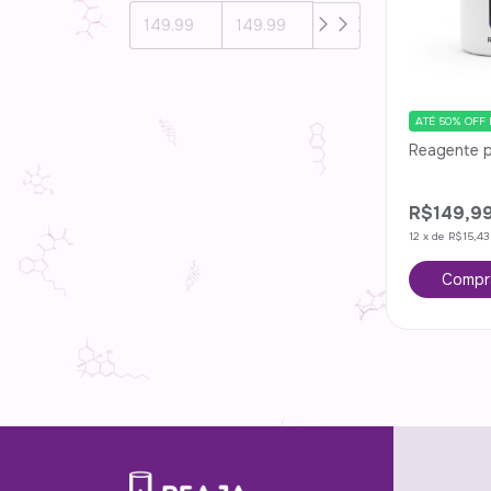
ATÉ 50% OFF
Reagente p
R$149,9
12
x
de
R$15,43