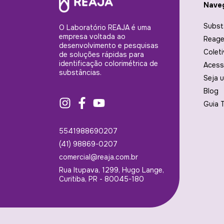
Nave
Subst
O Laboratório REAJA é uma
empresa voltada ao
Reage
desenvolvimento e pesquisas
Colet
de soluções rápidas para
identificação colorimétrica de
Acess
substâncias.
Seja 
Blog
Guia 
5541988690207
(41) 98869-0207
comercial@reaja.com.br
Rua Itupava, 1299, Hugo Lange,
Curitiba, PR - 80045-180