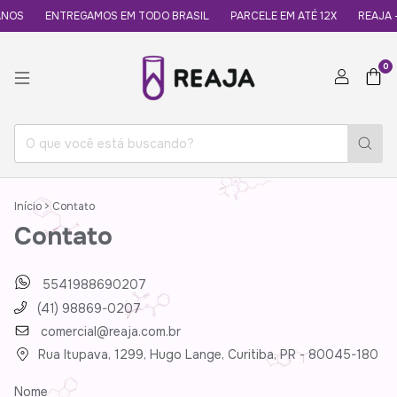
ANOS
ENTREGAMOS EM TODO BRASIL
PARCELE EM ATÉ 12X
REAJA -
0
Início
>
Contato
Contato
5541988690207
(41) 98869-0207
comercial@reaja.com.br
Rua Itupava, 1299, Hugo Lange, Curitiba, PR - 80045-180
Nome