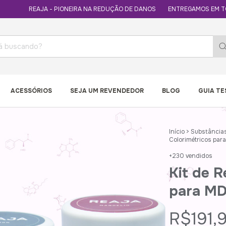
AJA - PIONEIRA NA REDUÇÃO DE DANOS
ENTREGAMOS EM TODO BRASIL
ACESSÓRIOS
SEJA UM REVENDEDOR
BLOG
GUIA T
Início
>
Substância
Colorimétricos par
+230 vendidos
Kit de R
para MD
R$191,