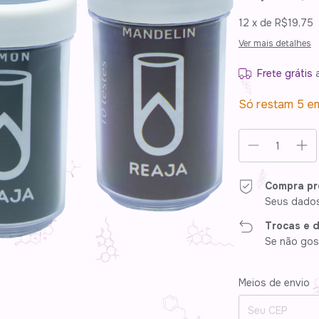
12
x de
R$19,75
Ver mais detalhes
Frete grátis
Só restam
5
em
Compra pr
Seus dados
Trocas e 
Se não gost
Entregas para o CE
Meios de envio