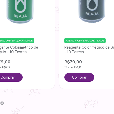
 50% OFF
EM QUANTIDADE
ATÉ 50% OFF
EM QUANTIDADE
gente Colorimétrico de
Reagente Colorimétrico de S
uis - 10 Testes
- 10 Testes
79,00
R$79,00
de
R$8,13
12
x
de
R$8,13
to