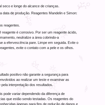
l seco e longe do alcance de crianças. 
da data de produção. Reagentes Mandelin e Simon: 
os reagentes. 
O reagente é corrosivo. Por ser um reagente ácido, 
amento, neutralize a área cobrindo-a 
 a efervescência pare. Limpe em seguida. Evite o 
eagentes, evite o contato com a pele e os olhos. 
ltado positivo não garante a segurança para
nvolvidos ao realizar um teste e examinar as
ela interpretação dos resultados.
is pode variar dependendo da diferença de
cias que estão sendo testadas. Os reagentes do
conhecidas apenas para fins de redução de danos e