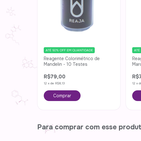
ATÉ
ATÉ 50% OFF
EM QUANTIDADE
Rea
Reagente Colorimétrico de
Marq
Mandelin - 10 Testes
R$
R$79,00
12
x
12
x
de
R$8,13
Para comprar com esse produ