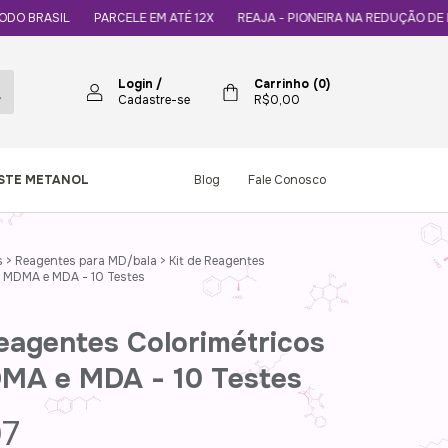
PARCELE EM ATÉ 12X
REAJA - PIONEIRA NA REDUÇÃO DE DANOS
E
Login
/
Carrinho
(
0
)
Cadastre-se
R$0,00
ESTE METANOL
Blog
Fale Conosco
s
>
Reagentes para MD/bala
>
Kit de Reagentes
a MDMA e MDA - 10 Testes
eagentes Colorimétricos
MA e MDA - 10 Testes
97