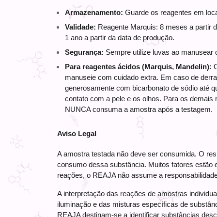
Armazenamento:
 Guarde os reagentes em loca
Validade:
 Reagente Marquis: 8 meses a partir 
1 ano a partir da data de produção. 
Segurança:
 Sempre utilize luvas ao manusear 
Para reagentes ácidos (Marquis, Mandelin):
 
manuseie com cuidado extra. Em caso de derram
generosamente com bicarbonato de sódio até que
contato com a pele e os olhos. Para os demais r
NUNCA consuma a amostra após a testagem.
Aviso Legal
A amostra testada não deve ser consumida. O resu
consumo dessa substância. Muitos fatores estão e
reações, o REAJA não assume a responsabilidade p
A interpretação das reações de amostras individua
iluminação e das misturas específicas de substân
REAJA destinam-se a identificar substâncias des