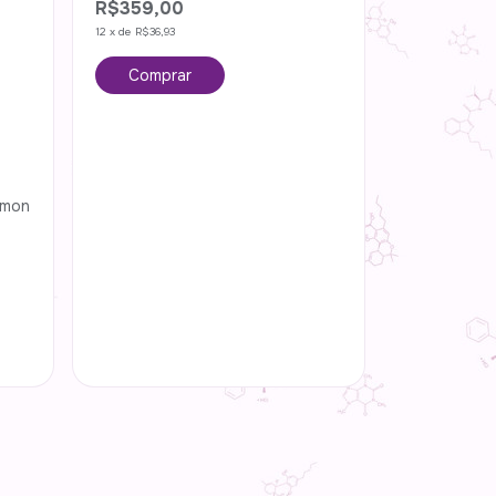
R$359,00
12
x
de
R$36,93
imon