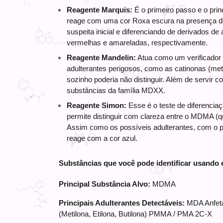
Reagente Marquis:
 É o primeiro passo e o princ
reage com uma cor Roxa escura na presença d
suspeita inicial e diferenciando de derivados d
vermelhas e amareladas, respectivamente. 
Reagente Mandelin:
 Atua como um verificador 
adulterantes perigosos, como as catinonas (met
sozinho poderia não distinguir. Além de servir c
substâncias da família MDXX. 
Reagente Simon:
 Esse é o teste de diferencia
permite distinguir com clareza entre o MDMA (q
Assim como os possíveis adulterantes, com o
reage com a cor azul.
Substâncias que você pode identificar usando e
Principal Substância Alvo:
 MDMA
Principais Adulterantes Detectáveis:
 MDA Anfeta
(Metilona, Etilona, Butilona) PMMA / PMA 2C-X