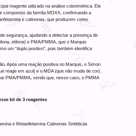
ipal reagente utilizado na análise colorimétrica. Ele 
e compostos da família MDXX, confirmando a 
e anfetamina e catinonas, que produzem cores 
de segurança, ajudando a detectar a presença de 
ilona, etilona) e PMA/PMMA, que o Marquis 
omo um “duplo positivo”, pois também identifica 
ção. Após uma reação positiva no Marquis, o Simon 
ue reage em azul) e o MDA (que não muda de cor). 
 par PMA/PMMA, sendo que, nesse caso, o PMMA 
sse kit de 3 reagentes
mina e Metanfetamina Catinonas Sintéticas 