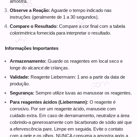
amostra.
Observe a Reação:
 Aguarde o tempo indicado nas 
instruções (geralmente de 1 a 30 segundos).
Compare o Resultado:
 Compare a cor final com a tabela 
colorimétrica fornecida para interpretar o resultado.
Informações Importantes
Armazenamento:
 Guarde os reagentes em local seco e 
longe do alcance de crianças. 
Validade:
 Reagente Liebermann: 1 ano a partir da data de 
produção. 
Segurança:
 Sempre utilize luvas ao manusear os reagentes. 
Para reagentes ácidos (Liebermann):
 O reagente é 
corrosivo. Por ser um reagente ácido, manuseie com 
cuidado extra. Em caso de derramamento, neutralize a área 
cobrindo-a generosamente com bicarbonato de sódio até que 
a efervescência pare. Limpe em seguida. Evite o contato 
com a pele e os olhos. NUNCA consuma a amostra após a 