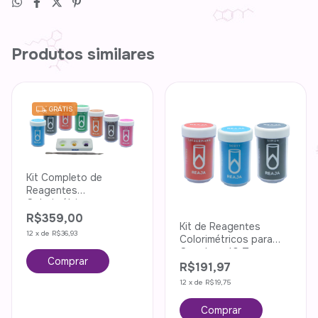
Produtos similares
GRÁTIS
Kit Completo de
Reagentes
Colorimétricos
R$359,00
Kit de Reagentes
12
x
de
R$36,93
Colorimétricos para
Cocaína - 10 Testes
R$191,97
12
x
de
R$19,75