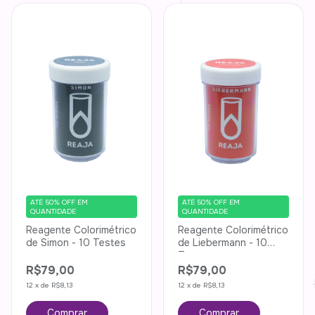
ATÉ 50% OFF
EM
ATÉ 50% OFF
EM
QUANTIDADE
QUANTIDADE
Reagente Colorimétrico
Reagente Colorimétrico
de Simon - 10 Testes
de Liebermann - 10
Testes
R$79,00
R$79,00
12
x
de
R$8,13
12
x
de
R$8,13